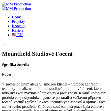
Home
Projekty
Kontakt
Kariéra
EN
Mountfield Studiové Focení
#grafika #media
Popis
V profesionálním ateliéru jsme pro klienta – výrobce zahradní
techniky – realizovali třídenní studiové produktové focení, které
bylo ukázkou maximální efektivity a preciznosti. Kromě kompletní
produkce a postprodukce, jsme se postarali o veškerou přípravu
focení, včetně zajištění lokace, technických aspektů a optimalizace
ateliérového prostředí. Klíčovou součástí naší práce byla editace a
profesionální retuše fotografií přímo na místě, s okamžitým