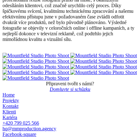
odesíláním klientovi, což značně urychlilo celý proces. Díky
špičkovému svícení, kvalitnímu technickému zpracování a našemu
efektivnímu přístupu jsme v požadovaném čase zvládli odfotit
dvakrát více produktů, než bylo původně plánováno. Výsledné
fotografie se objevily v celoročních online i offline kampaních, a ty
nejlepší dokonce v televizní reklamě, což podtrhlo jejich
mimořádnou kvalitu a vizuální sílu.
Připraveni tvořit s námi?
Domluvte si schůzku
Home
Projekty
Kontakt
Klienti
Kariéra
+420 799 025 566
hq@mmproduction.agency
Facebook-square