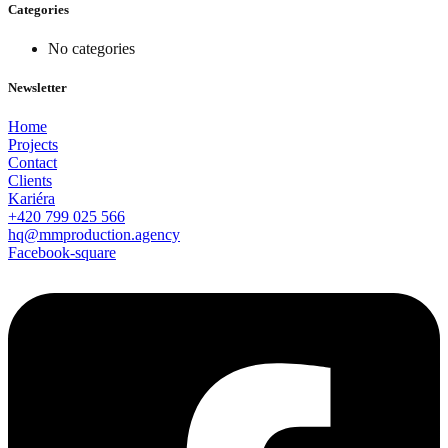
Categories
No categories
Newsletter
Home
Projects
Contact
Clients
Kariéra
+420 799 025 566
hq@mmproduction.agency
Facebook-square