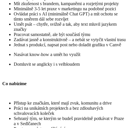
Mít zkušenost s brandem, kampaněmi a rozjetými projekty
Minimálně 3-5 let praxe v marketingu na podobné pozici
Ovládat práci s AI (minimálně Chat GPT) a mít ochotu se
tímto směrem dál sebe rozvíjet
Umět psát – chytře, svižně a tak, aby text mluvil jazykem
značky
Pracovat samostatně, ale být součástí týmu
Zadávat jasně a konstruktivně – a nebát se vytyčit vlastní trasu
Jednat s produkcí, napsat post nebo doladit grafiku v Canvě
Nasávat know-how a umět ho využít
Domluvit se anglicky i s velbloudem
Co nabízíme
Přístup ke značkám, které mají zvuk, komunitu a drive
Práci na unikátních projektech a bez zdlouhavých
schvalovacích koleček
Sehraný tým, se kterým se budeš pravidelně potkávat v Praze
a v Sedlčanech