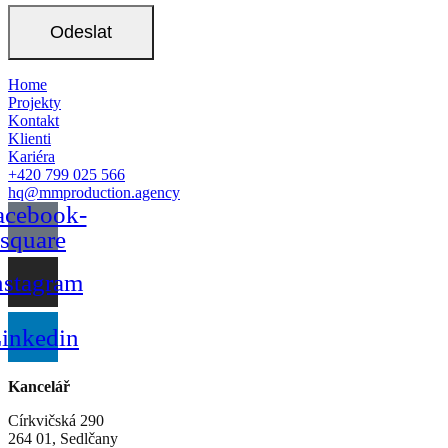
Home
Projekty
Kontakt
Klienti
Kariéra
+420 799 025 566
hq@mmproduction.agency
acebook-
square
nstagram
inkedin
Kancelář
Církvičská 290
264 01, Sedlčany