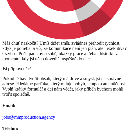
Máš chuť naskočit? Umíš držet směr, zvládneš přehodit rychlost,
když je potřeba, a víš, že komunikace není jen plán, ale i exekutiva?
Ozvi se. Pošli pár slov o sobě, ukázky práce a třeba i historku z
momentu, kdy jsi něco dovedl/a úspěšně do cíle.
Jsi připraven/a?
Pokud tě baví tvořit obsah, který má drive a smysl, jsi na správné
adrese. Hledáme parťáka, který miluje pohyb, tempo a autentičnost.
Vyplň krátký formulář a dej nám vědět, jaký příběh bychom mohli
tvořit společně.
Email:
jobs@mmproduction.agency
Telefon: