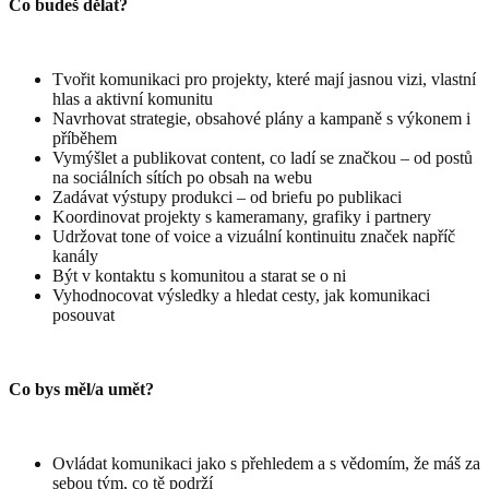
Co budeš dělat?
Tvořit komunikaci pro projekty, které mají jasnou vizi, vlastní
hlas a aktivní komunitu
Navrhovat strategie, obsahové plány a kampaně s výkonem i
příběhem
Vymýšlet a publikovat content, co ladí se značkou – od postů
na sociálních sítích po obsah na webu
Zadávat výstupy produkci – od briefu po publikaci
Koordinovat projekty s kameramany, grafiky i partnery
Udržovat tone of voice a vizuální kontinuitu značek napříč
kanály
Být v kontaktu s komunitou a starat se o ni
Vyhodnocovat výsledky a hledat cesty, jak komunikaci
posouvat
Co bys měl/a umět?
Ovládat komunikaci jako s přehledem a s vědomím, že máš za
sebou tým, co tě podrží