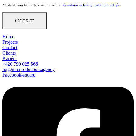
* Odesláním formuláře souhlasíte se
Zásadami ochrany osobních údajů.
Home
Projects
Contact
Clients
Kariéra
+420 799 025 566
hq@mmproduction.agency
Facebook-square