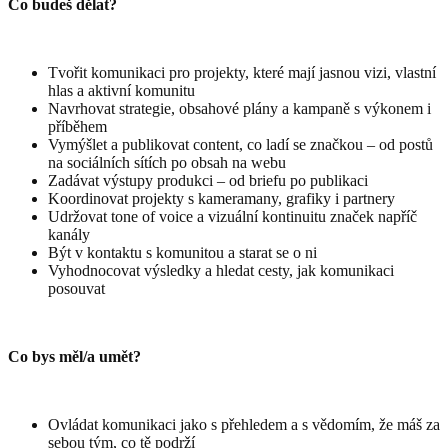
Co budeš dělat?
Tvořit komunikaci pro projekty, které mají jasnou vizi, vlastní
hlas a aktivní komunitu
Navrhovat strategie, obsahové plány a kampaně s výkonem i
příběhem
Vymýšlet a publikovat content, co ladí se značkou – od postů
na sociálních sítích po obsah na webu
Zadávat výstupy produkci – od briefu po publikaci
Koordinovat projekty s kameramany, grafiky i partnery
Udržovat tone of voice a vizuální kontinuitu značek napříč
kanály
Být v kontaktu s komunitou a starat se o ni
Vyhodnocovat výsledky a hledat cesty, jak komunikaci
posouvat
Co bys měl/a umět?
Ovládat komunikaci jako s přehledem a s vědomím, že máš za
sebou tým, co tě podrží