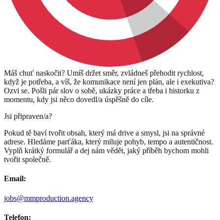
Máš chuť naskočit? Umíš držet směr, zvládneš přehodit rychlost,
když je potřeba, a víš, že komunikace není jen plán, ale i exekutiva?
Ozvi se. Pošli pár slov o sobě, ukázky práce a třeba i historku z
momentu, kdy jsi něco dovedl/a úspěšně do cíle.
Jsi připraven/a?
Pokud tě baví tvořit obsah, který má drive a smysl, jsi na správné
adrese. Hledáme parťáka, který miluje pohyb, tempo a autentičnost.
Vyplň krátký formulář a dej nám vědět, jaký příběh bychom mohli
tvořit společně.
Email:
jobs@mmproduction.agency
Telefon: