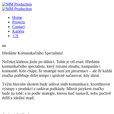
Home
Projects
Contact
Kariéra
CS
Hledáme Komunikačního Specialistu!
Nečekej klidnou jízdu po dálnici. Tohle je off-road. Hledáme
komunikačního specialistu, který rozumí obsahu, kampaním i
komunitě. Kdo chápe, že strategie není jen prezentace – ale že každá
značka potřebuje držet tempo i správně načasovat, kdy ubrat.
Tvým hlavním úkolem bude udávat směr komunikace, koordinovat
výstupy s produkcí a zadávat podklady. Mluvit jazykem značky
bude na tobě, a to podle strategie, kterou buď nastavíš, nebo poctivě
držíš v ideální stopě.