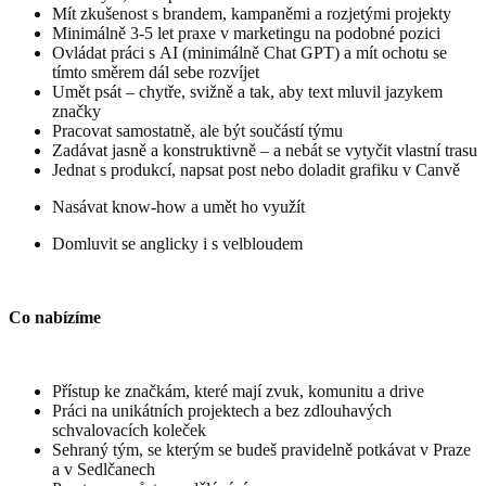
Mít zkušenost s brandem, kampaněmi a rozjetými projekty
Minimálně 3-5 let praxe v marketingu na podobné pozici
Ovládat práci s AI (minimálně Chat GPT) a mít ochotu se
tímto směrem dál sebe rozvíjet
Umět psát – chytře, svižně a tak, aby text mluvil jazykem
značky
Pracovat samostatně, ale být součástí týmu
Zadávat jasně a konstruktivně – a nebát se vytyčit vlastní trasu
Jednat s produkcí, napsat post nebo doladit grafiku v Canvě
Nasávat know-how a umět ho využít
Domluvit se anglicky i s velbloudem
Co nabízíme
Přístup ke značkám, které mají zvuk, komunitu a drive
Práci na unikátních projektech a bez zdlouhavých
schvalovacích koleček
Sehraný tým, se kterým se budeš pravidelně potkávat v Praze
a v Sedlčanech